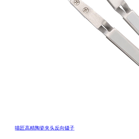
喵匠高精陶瓷夹头反向镊子