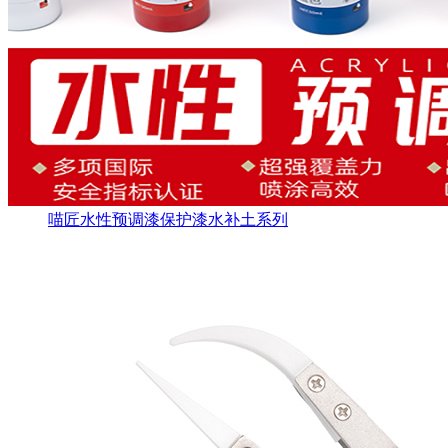
喵匠水性预调漆保护漆水补土系列