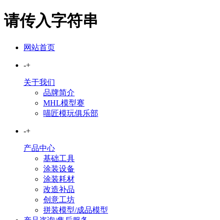
请传入字符串
网站首页
-
+
关于我们
品牌简介
MHL模型赛
喵匠模玩俱乐部
-
+
产品中心
基础工具
涂装设备
涂装耗材
改造补品
创意工坊
拼装模型/成品模型