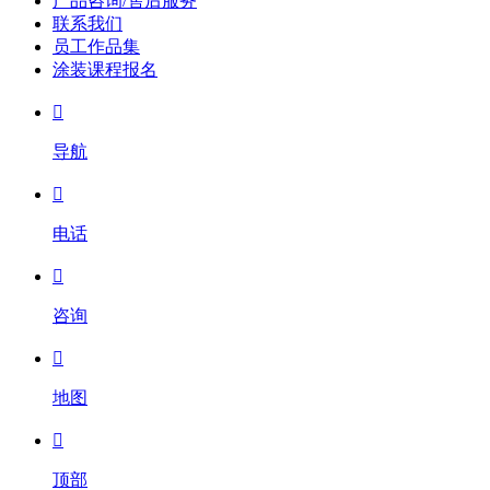
产品咨询/售后服务
联系我们
员工作品集
涂装课程报名

导航

电话

咨询

地图

顶部