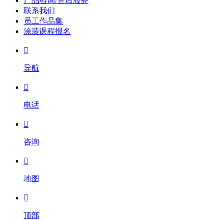
产品咨询/售后服务
联系我们
员工作品集
涂装课程报名

导航

电话

咨询

地图

顶部