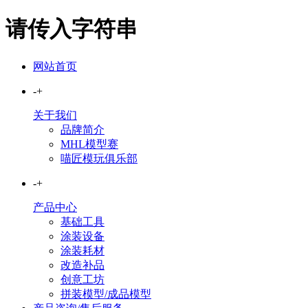
请传入字符串
网站首页
-
+
关于我们
品牌简介
MHL模型赛
喵匠模玩俱乐部
-
+
产品中心
基础工具
涂装设备
涂装耗材
改造补品
创意工坊
拼装模型/成品模型