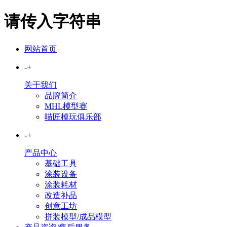
请传入字符串
网站首页
-
+
关于我们
品牌简介
MHL模型赛
喵匠模玩俱乐部
-
+
产品中心
基础工具
涂装设备
涂装耗材
改造补品
创意工坊
拼装模型/成品模型