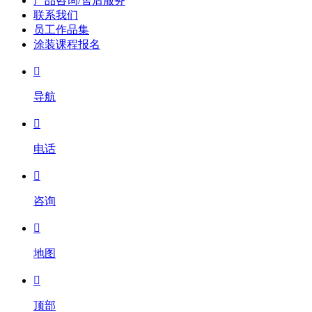
产品咨询/售后服务
联系我们
员工作品集
涂装课程报名

导航

电话

咨询

地图

顶部