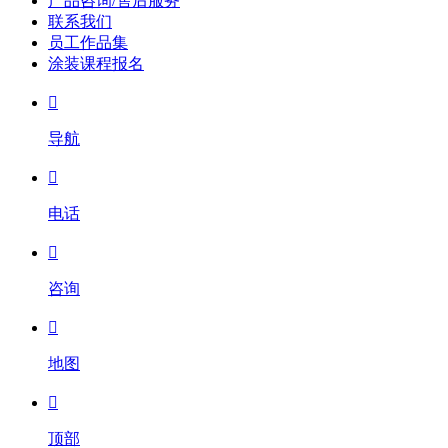
产品咨询/售后服务
联系我们
员工作品集
涂装课程报名

导航

电话

咨询

地图

顶部