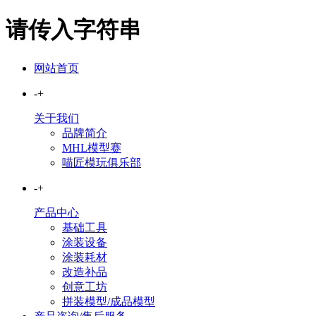
请传入字符串
网站首页
-
+
关于我们
品牌简介
MHL模型赛
喵匠模玩俱乐部
-
+
产品中心
基础工具
涂装设备
涂装耗材
改造补品
创意工坊
拼装模型/成品模型