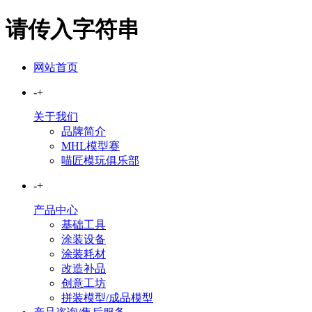
请传入字符串
网站首页
-
+
关于我们
品牌简介
MHL模型赛
喵匠模玩俱乐部
-
+
产品中心
基础工具
涂装设备
涂装耗材
改造补品
创意工坊
拼装模型/成品模型