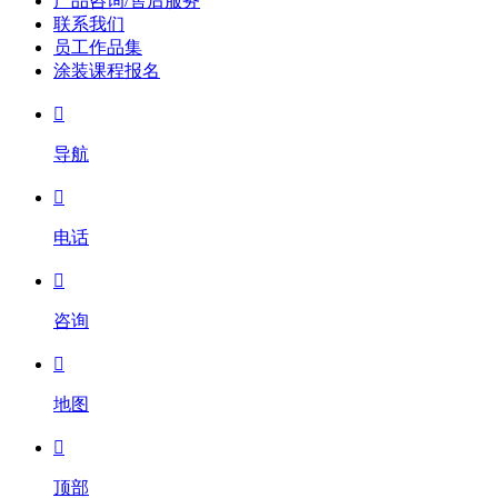
产品咨询/售后服务
联系我们
员工作品集
涂装课程报名

导航

电话

咨询

地图

顶部