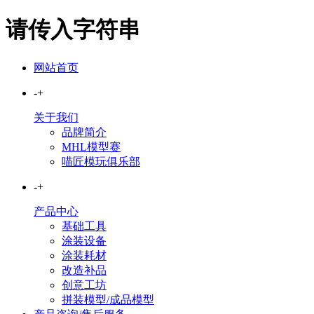
请传入字符串
网站首页
-
+
关于我们
品牌简介
MHL模型赛
喵匠模玩俱乐部
-
+
产品中心
基础工具
涂装设备
涂装耗材
改造补品
创意工坊
拼装模型/成品模型