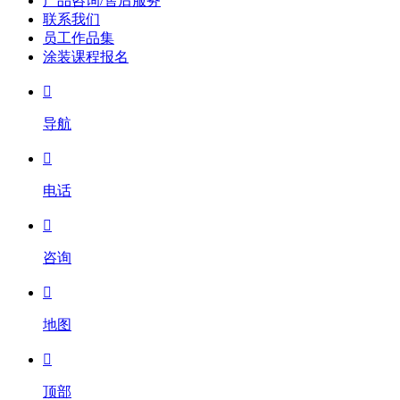
产品咨询/售后服务
联系我们
员工作品集
涂装课程报名

导航

电话

咨询

地图

顶部