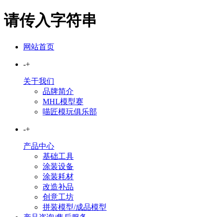
请传入字符串
网站首页
-
+
关于我们
品牌简介
MHL模型赛
喵匠模玩俱乐部
-
+
产品中心
基础工具
涂装设备
涂装耗材
改造补品
创意工坊
拼装模型/成品模型