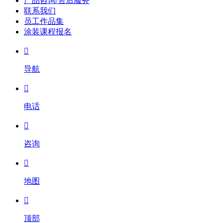
产品咨询/售后服务
联系我们
员工作品集
涂装课程报名

导航

电话

咨询

地图

顶部