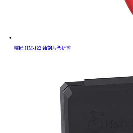
喵匠 HM-122 蚀刻片弯折剪