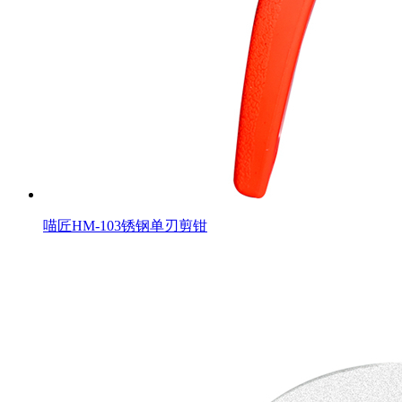
喵匠HM-103锈钢单刃剪钳